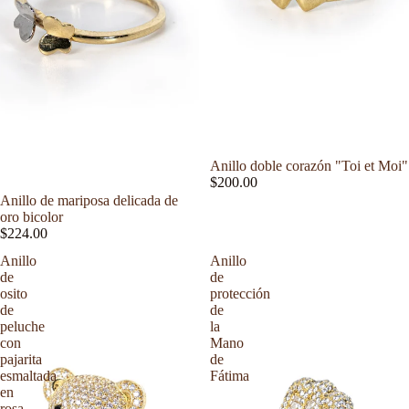
Anillo doble corazón "Toi et Moi"
$200.00
Mujer
Anillo de mariposa delicada de
oro bicolor
$224.00
Anillo
Anillo
de
de
osito
protección
de
de
peluche
la
con
Mano
pajarita
de
esmaltada
Fátima
en
rosa