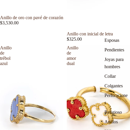
Anillo de oro con pavé de corazón
$3,530.00
Anillo con inicial de letra
$325.00
Esposas
Anillo
Anillo
Pendientes
de
de
trébol
amor
Joyas para
azul
dual
hombres
Collar
Colgantes
Perforacione
s
Religioso
Anillos