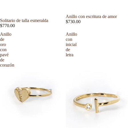
Miami
Anillo con escritura de amor
Solitario de talla esmeralda
$730.00
$770.00
Anillo
Anillo
de
con
oro
inicial
con
de
pavé
letra
de
corazón