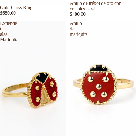
Anillo de trébol de oro con
Gold Cross Ring
cristales pavé
$680.00
$480.00
Extiende
Anillo
tus
de
alas,
mariquita
Mariquita