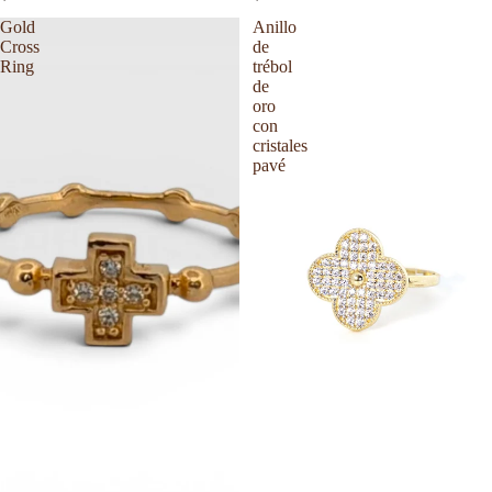
Gold
Anillo
Cross
de
Ring
trébol
de
Recién llegado
oro
con
cristales
pavé