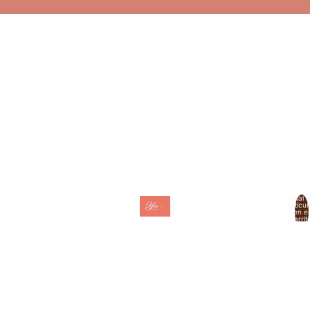
Total 
artícul
Hogar
en el
carrit
0